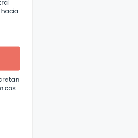
tral
 hacia
ecretan
micos