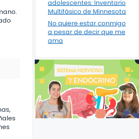
adolescentes: Inventario
Multifásico de Minnesota
umano.
uado
No quiere estar conmigo
a pesar de decir que me
ama
nas,
ñales
nes