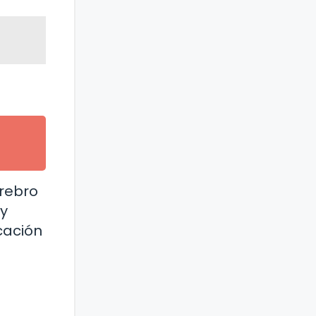
erebro
 y
cación