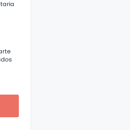
taria
arte
uados