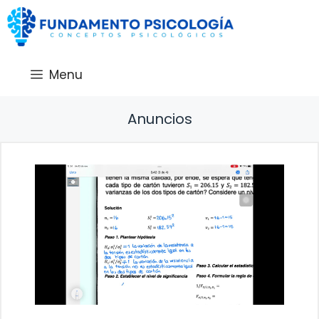
Saltar
al
contenido
Menu
Anuncios