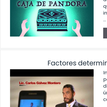
q
i
…
Factores determi
I
p
d
ú
c