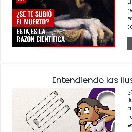
d
r
e
t
Entendiendo las il
¿
i
a
r
e