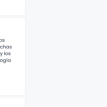
os
uchas
y los
logía