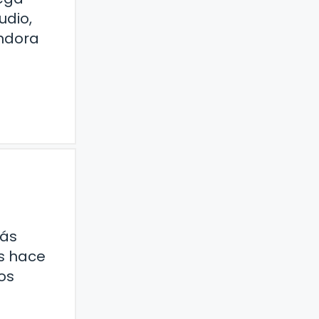
udio,
andora
más
os hace
os