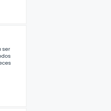
 ser
todos
eces
d