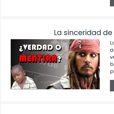
La sinceridad de 
L
a
v
b
p