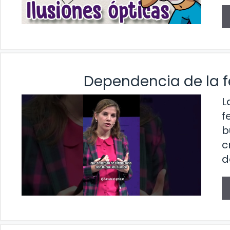
Dependencia de la fe
L
f
b
c
d