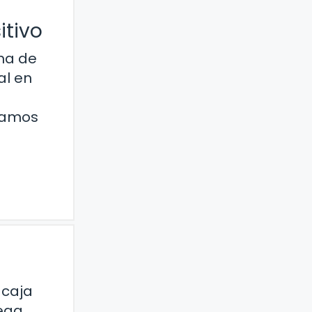
itivo
rma de
al en
damos
 caja
iega