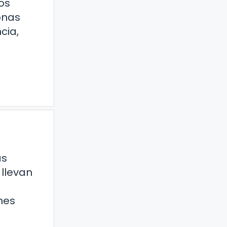
os
onas
cia,
as
 llevan
nes