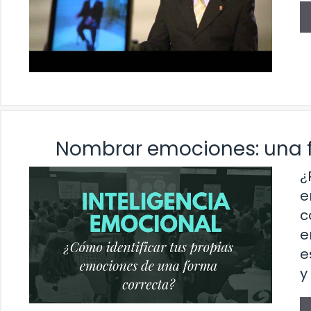
Nombrar emociones: una f
¿
e
c
e
e
y