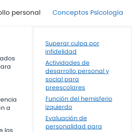
llo personal
Conceptos Psicología
Superar culpa por
infidelidad
eados
Actividades de
para
desarrollo personal y
social para
preescolares
Función del hemisferio
iencia
izquierdo
án a
Evaluación de
personalidad para
e los