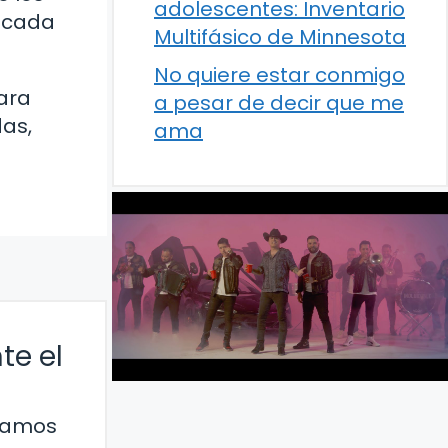
adolescentes: Inventario
e cada
Multifásico de Minnesota
No quiere estar conmigo
ara
a pesar de decir que me
das,
ama
te el
blamos