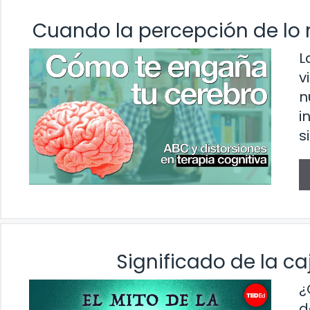
Cuando la percepción de lo 
L
v
n
i
s
Significado de la c
¿
d