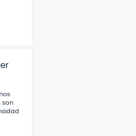
er
nos
s son
nsidad