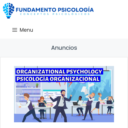
Saltar
al
contenido
Menu
Anuncios