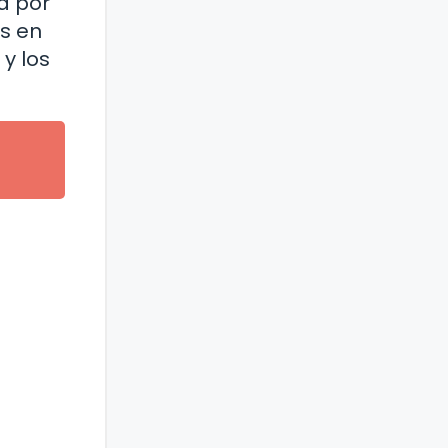
a por
os en
y los