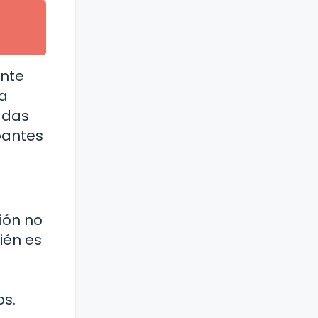
ente
na
adas
pantes
ión no
ién es
os.