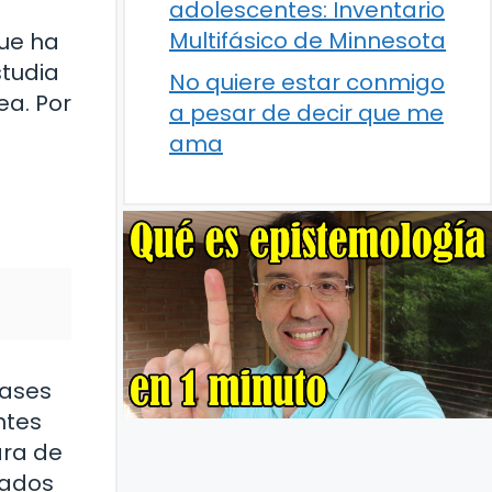
adolescentes: Inventario
Multifásico de Minnesota
que ha
studia
No quiere estar conmigo
a. Por
a pesar de decir que me
ama
bases
ntes
ara de
uados