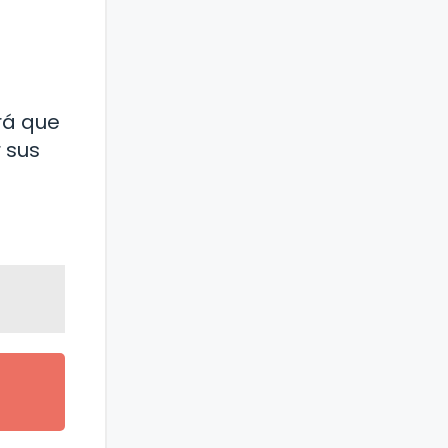
rá que
 sus