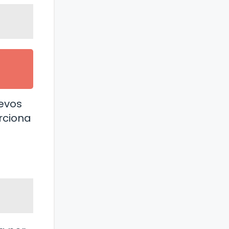
uevos
rciona