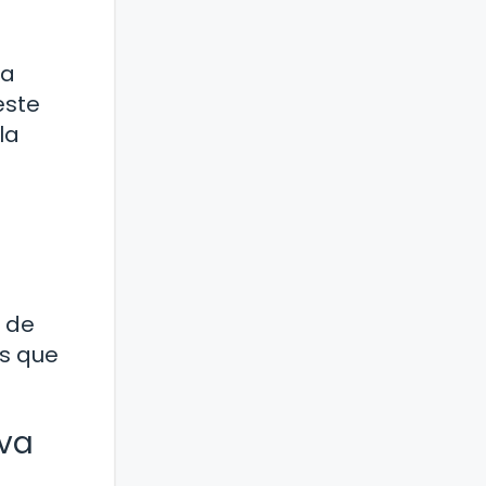
La
este
la
s de
es que
iva