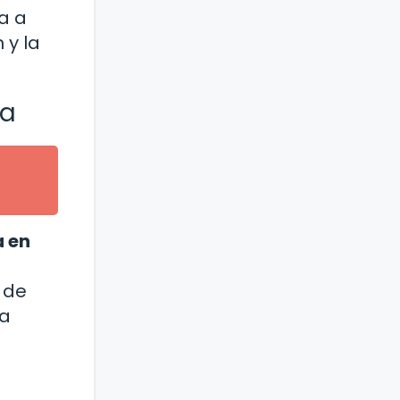
a a
 y la
ca
a en
 de
 a