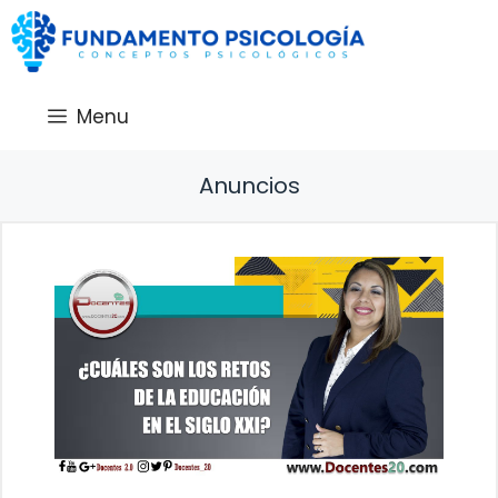
Saltar
al
contenido
Menu
Anuncios