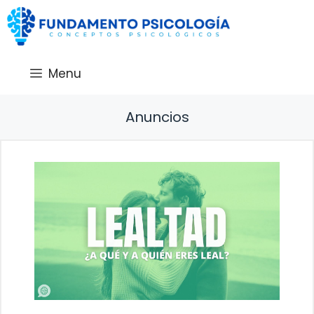
Saltar
al
contenido
Menu
Anuncios