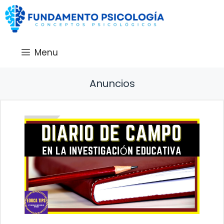
Saltar
al
contenido
Menu
Anuncios