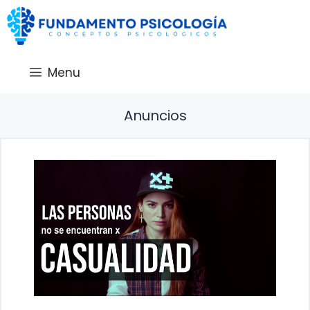
Saltar
al
contenido
Menu
Anuncios