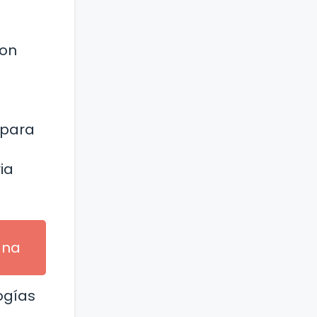
son
 para
ia
ana
logías