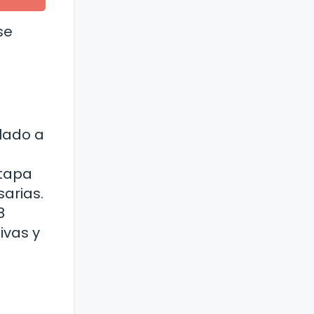
se
ulado a
etapa
arias.
8
ivas y