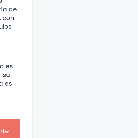
o
ría de
, con
ulos
ales.
r su
ales
nte