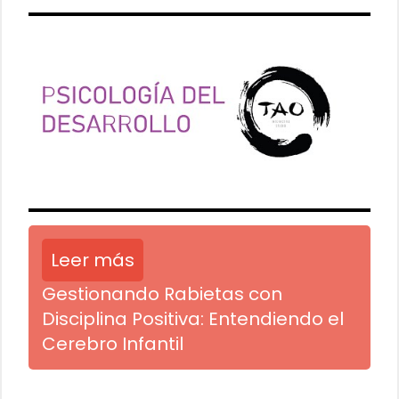
Leer más
Gestionando Rabietas con
Disciplina Positiva: Entendiendo el
Cerebro Infantil