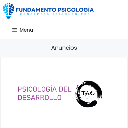
Saltar
al
contenido
Menu
Anuncios