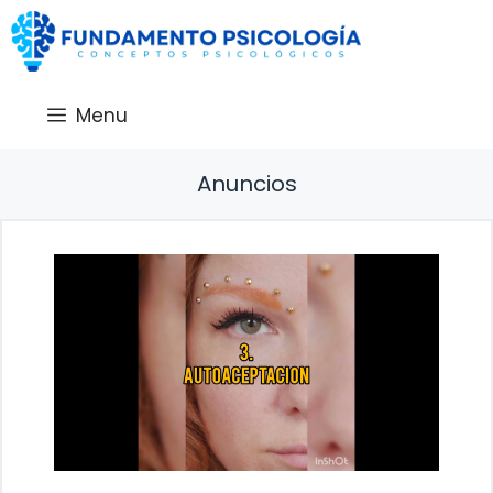
Saltar
al
contenido
Menu
Anuncios