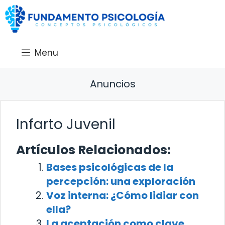
Saltar
al
contenido
Menu
Anuncios
Infarto Juvenil
Artículos Relacionados:
Bases psicológicas de la
percepción: una exploración
Voz interna: ¿Cómo lidiar con
ella?
La aceptación como clave