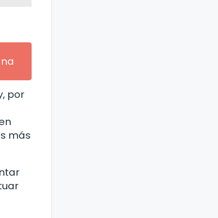
ana
, por
ten
os más
ntar
tuar