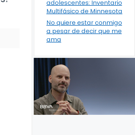
adolescentes: Inventario
Multifásico de Minnesota
No quiere estar conmigo
a pesar de decir que me
ama