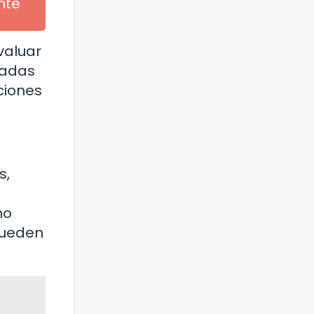
nte
valuar
madas
ciones
s,
no
pueden