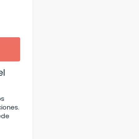
el
os
iones.
ede