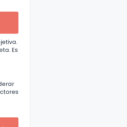
jetiva.
eta. Es
derar
actores