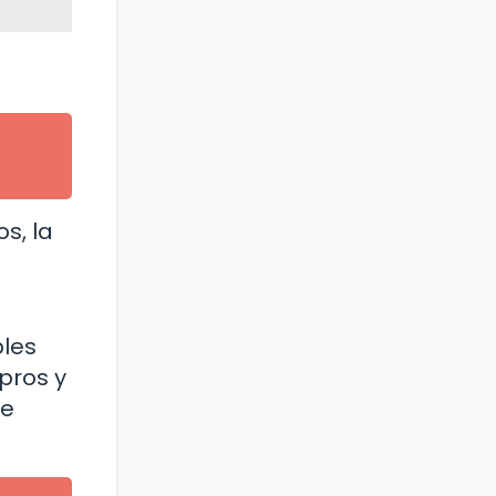
s, la
bles
 pros y
de