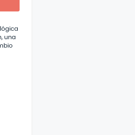
e
lógica
, una
ambio