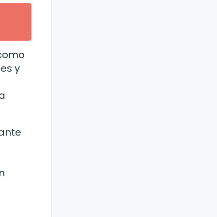
 como
les y
ra
nante
n