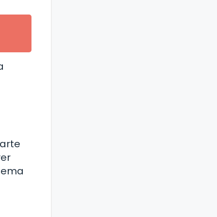
a
parte
ver
stema