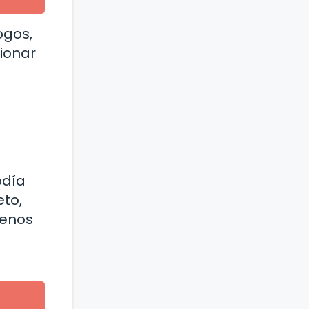
ogos,
tionar
odía
eto,
menos