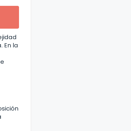
ejidad
 En la
de
s
osición
a