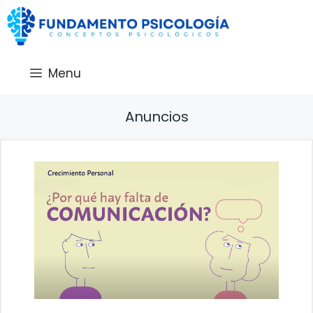
Saltar
al
contenido
Menu
Anuncios