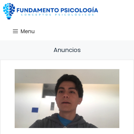
Saltar
al
contenido
Menu
Anuncios