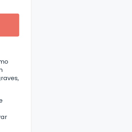
omo
n
graves,
e
var