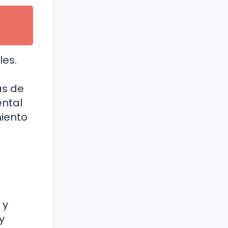
les.
as de
ental
miento
 y
y