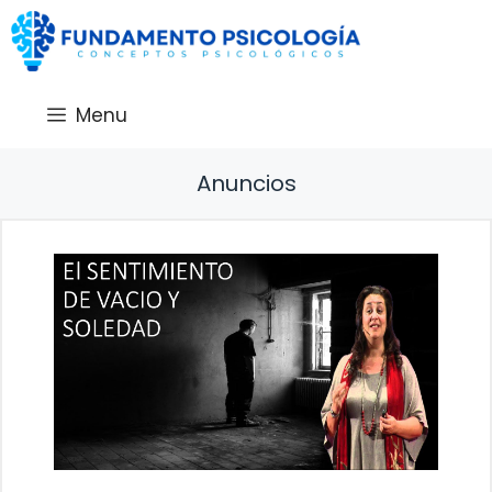
Saltar
al
contenido
Menu
Anuncios