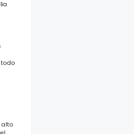
lia
a
 todo
 alto
el