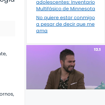
adolescentes: Inventario
Multifásico de Minnesota
No quiere estar conmigo
a pesar de decir que me
ama
te,
ornos,