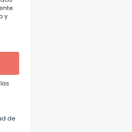
mente
o y
las
ad de