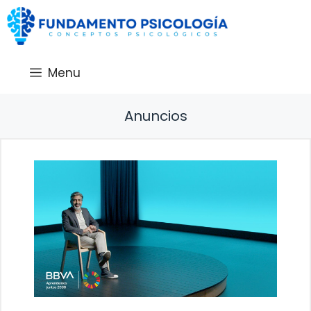
Saltar
al
contenido
Menu
Anuncios