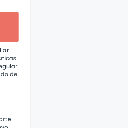
llar
cnicas
egular
tado de
a
arte
oyo