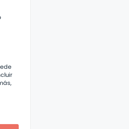
o
puede
cluir
más,