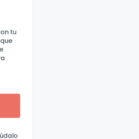
con tu
 que
ue
ra
yúdalo