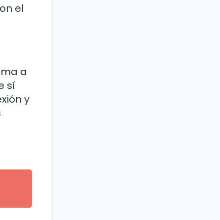
on el
nima a
 sí
xión y
s