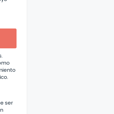
.
cómo
miento
ico.
e ser
en