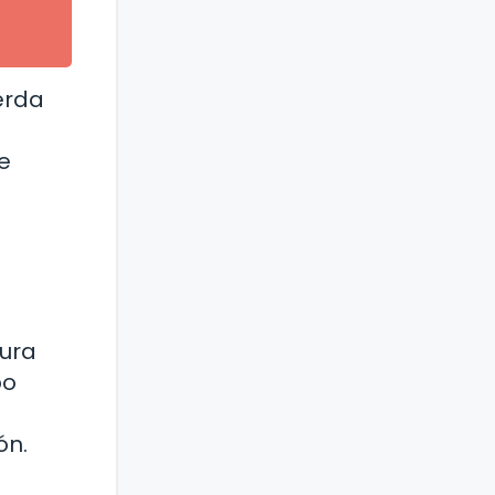
erda
e
tura
po
ón.