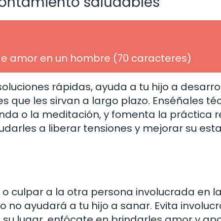
rontamiento saludables
 de amor en un hombre (70 caracteres)
oluciones rápidas, ayuda a tu hijo a desarro
 que les sirvan a largo plazo. Enséñales té
unda o la meditación, y fomenta la práctica r
yudarles a liberar tensiones y mejorar su es
 o culpar a la otra persona involucrada en l
 no ayudará a tu hijo a sanar. Evita involucr
n su lugar, enfócate en brindarles amor y ap