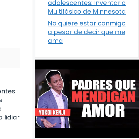
adolescentes: Inventario
Multifásico de Minnesota
No quiere estar conmigo
a pesar de decir que me
ama
entes
s
e
 lidiar