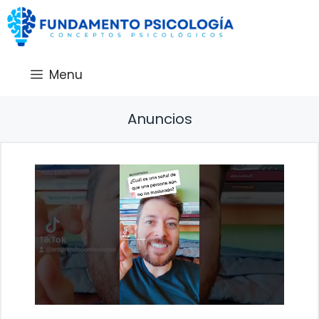
Saltar
al
contenido
Menu
Anuncios