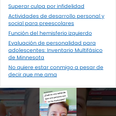
Superar culpa por infidelidad
Actividades de desarrollo personal y
social para preescolares
Función del hemisferio izquierdo
Evaluación de personalidad para
adolescentes: Inventario Multifásico
de Minnesota
No quiere estar conmigo a pesar de
decir que me ama