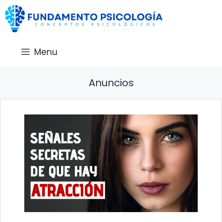
Saltar
al
contenido
Menu
Anuncios