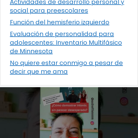
Actividades de desarrollo personal y
social para preescolares
Función del hemisferio izquierdo
Evaluación de personalidad para
adolescentes: Inventario Multifásico
de Minnesota
No quiere estar conmigo a pesar de
decir que me ama