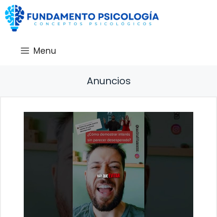
Saltar
al
contenido
Menu
Anuncios