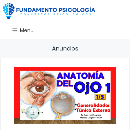
Saltar
al
contenido
Menu
Anuncios