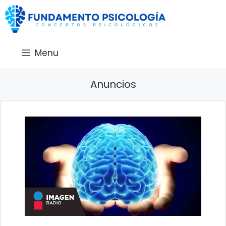
Saltar
al
contenido
Menu
Anuncios