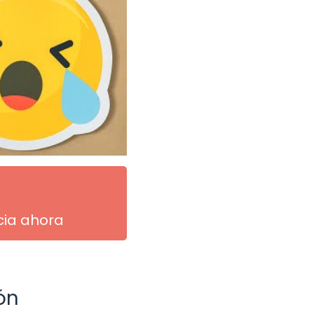
cia ahora
ón