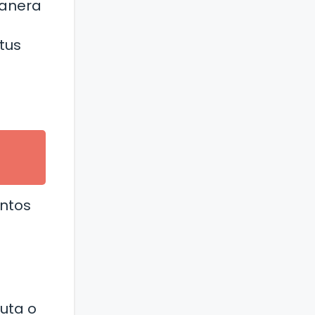
manera
tus
entos
uta o