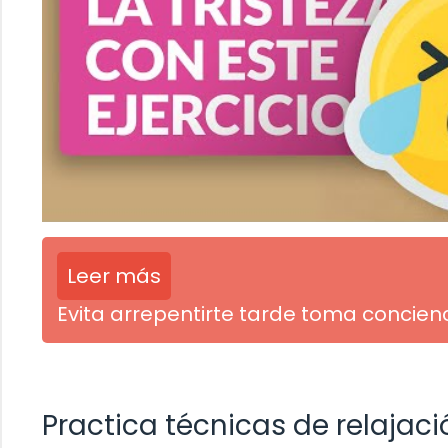
Leer más
Evita arrepentirte tarde toma concien
Practica técnicas de relajaci