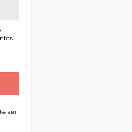
y
entos
te ser