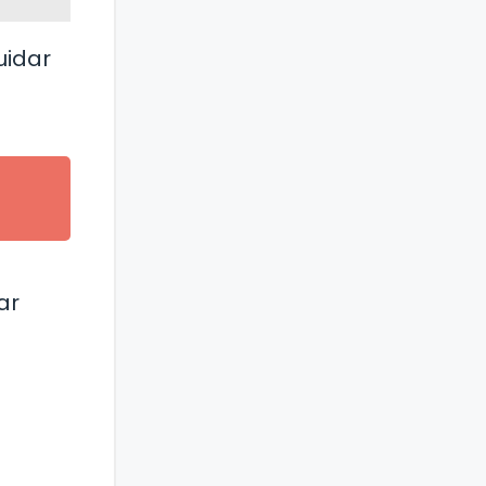
uidar
ar