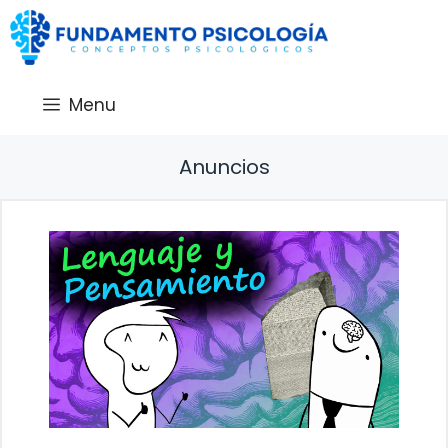
Saltar
al
contenido
Menu
Anuncios