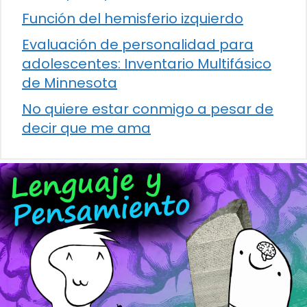
Función del hemisferio izquierdo
Evaluación de personalidad para
adolescentes: Inventario Multifásico
de Minnesota
No quiere estar conmigo a pesar de
decir que me ama