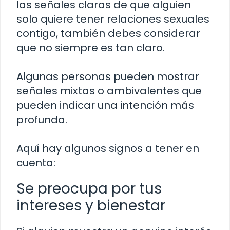
las señales claras de que alguien
solo quiere tener relaciones sexuales
contigo, también debes considerar
que no siempre es tan claro.
Algunas personas pueden mostrar
señales mixtas o ambivalentes que
pueden indicar una intención más
profunda.
Aquí hay algunos signos a tener en
cuenta:
Se preocupa por tus
intereses y bienestar