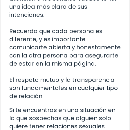
una idea más clara de sus
intenciones.
Recuerda que cada persona es
diferente, y es importante
comunicarte abierta y honestamente
con la otra persona para asegurarte
de estar en la misma página.
El respeto mutuo y la transparencia
son fundamentales en cualquier tipo
de relación.
Si te encuentras en una situación en
la que sospechas que alguien solo
quiere tener relaciones sexuales