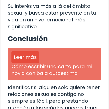
Su interés va más allá del ámbito
sexual y busca estar presente en tu
vida en un nivel emocional más
significativo.
Conclusión
Leer más
Cómo escribir una carta para mi
novia con baja autoestima
Identificar si alguien solo quiere tener
relaciones sexuales contigo no
siempre es fácil, pero prestando
atención a las señales puedes tener