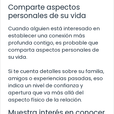
Comparte aspectos
personales de su vida
Cuando alguien está interesado en
establecer una conexión más
profunda contigo, es probable que
comparta aspectos personales de
su vida.
Si te cuenta detalles sobre su familia,
amigos o experiencias pasadas, eso
indica un nivel de confianza y
apertura que va más allá del
aspecto físico de la relación.
Muestra interés en conocer