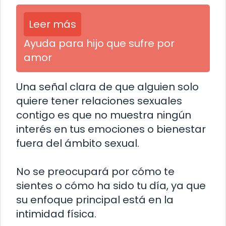
Leer más
Ayuda para hijo que sufre por
amor
Una señal clara de que alguien solo
quiere tener relaciones sexuales
contigo es que no muestra ningún
interés en tus emociones o bienestar
fuera del ámbito sexual.
No se preocupará por cómo te
sientes o cómo ha sido tu día, ya que
su enfoque principal está en la
intimidad física.