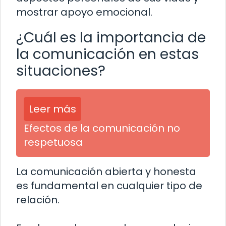
mostrar apoyo emocional.
¿Cuál es la importancia de
la comunicación en estas
situaciones?
Leer más
Efectos de la comunicación no
respetuosa
La comunicación abierta y honesta
es fundamental en cualquier tipo de
relación.