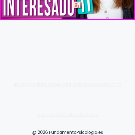
Fundamento de Psicología
INICIO
QUIÉNES SOMOS
PSICOLOGÍA
CONTACTO
Política De Cookies
Sitemap
@ 2026 FundamentoPsicologia.es