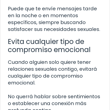
Puede que te envíe mensajes tarde
en la noche o en momentos
específicos, siempre buscando
satisfacer sus necesidades sexuales.
Evita cualquier tipo de
compromiso emocional
Cuando alguien solo quiere tener
relaciones sexuales contigo, evitará
cualquier tipo de compromiso
emocional.
No querrá hablar sobre sentimientos
o establecer una conexión más