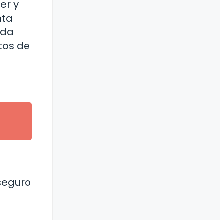
er y
nta
ada
tos de
 seguro