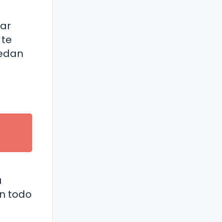
dar
 te
uedan
u
n todo