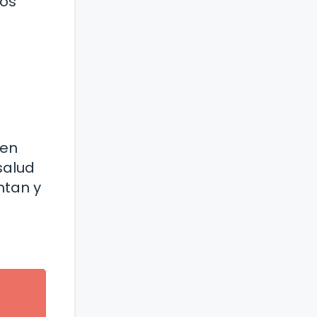
sos
den
salud
ntan y