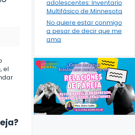
adolescentes: Inventario
Multifásico de Minnesota
No quiere estar conmigo
a pesar de decir que me
ama
o
 el
indar
reja?