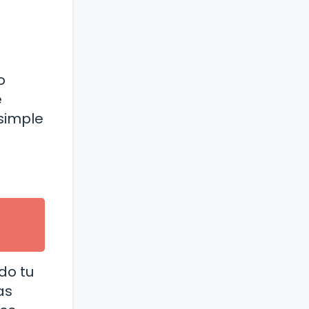
o
e
 simple
do tu
as