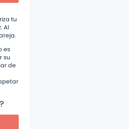
iza tu
. Al
areja.
o es
r su
dar de
espetar
?