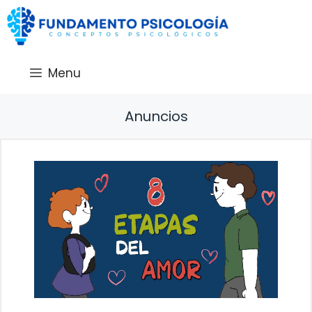
Saltar
al
contenido
Menu
Anuncios