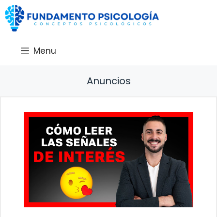
Saltar
al
contenido
Menu
Anuncios