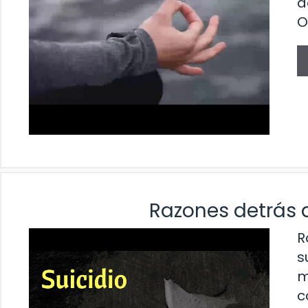
d
O
Razones detrás d
R
s
m
c