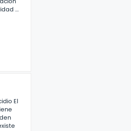
tación
idad …
idio El
iene
eden
existe