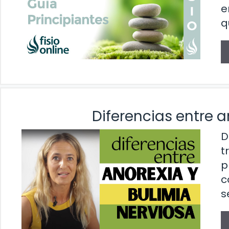
e
q
Diferencias entre a
D
t
p
c
s