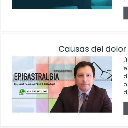
Causas del dolor
Ú
e
d
o
d