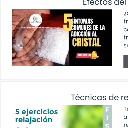
Efectos del
¿
t
c
t
s
Técnicas de re
T
a
r