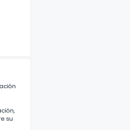
uación
ación,
re su