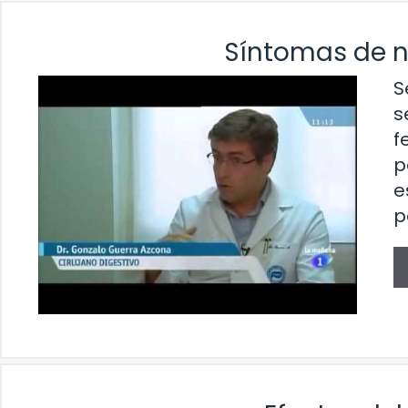
Síntomas de n
S
s
f
p
e
p