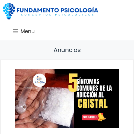
Saltar
al
contenido
Menu
Anuncios