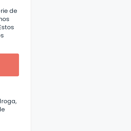
rie de
mos
Estos
os
droga,
de