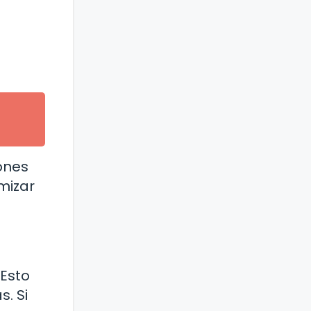
ones
mizar
 Esto
. Si