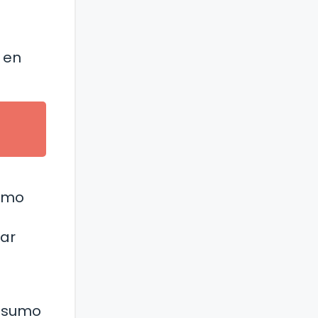
 en
sumo
car
onsumo