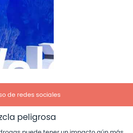
so de redes sociales
zcla peligrosa
 drogas puede tener un impacto aún más