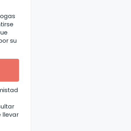
rogas
tirse
que
por su
mistad
ultar
llevar