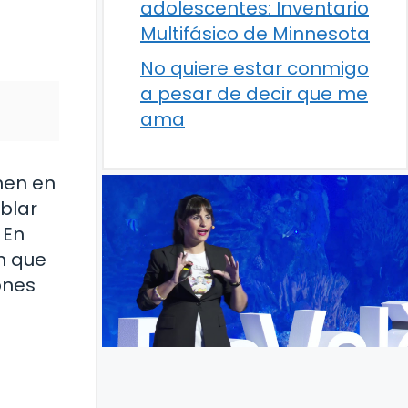
adolescentes: Inventario
Multifásico de Minnesota
No quiere estar conmigo
a pesar de decir que me
ama
nen en
blar
 En
n que
ones