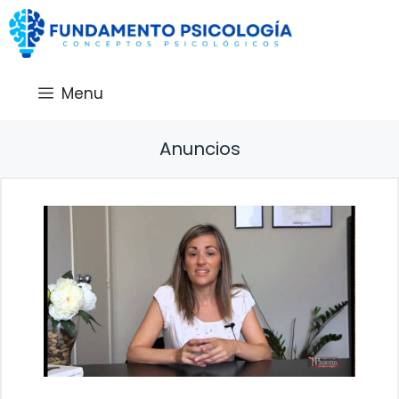
Saltar
al
contenido
Menu
Anuncios