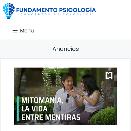
Saltar
al
contenido
Menu
Anuncios