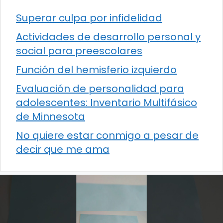
Superar culpa por infidelidad
Actividades de desarrollo personal y
social para preescolares
Función del hemisferio izquierdo
Evaluación de personalidad para
adolescentes: Inventario Multifásico
de Minnesota
No quiere estar conmigo a pesar de
decir que me ama