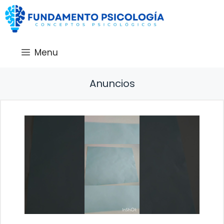
Saltar
al
contenido
Menu
Anuncios