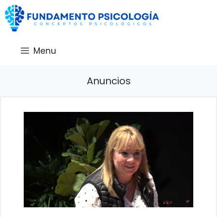
Saltar
al
contenido
Menu
Anuncios