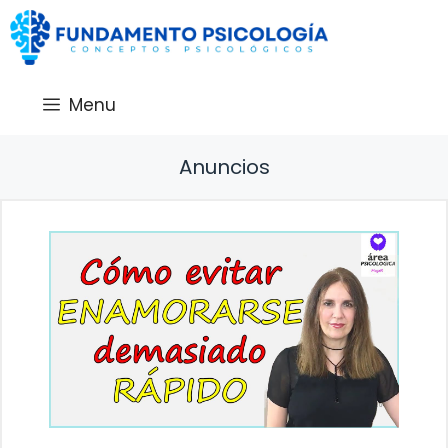
Saltar
al
contenido
Menu
Anuncios