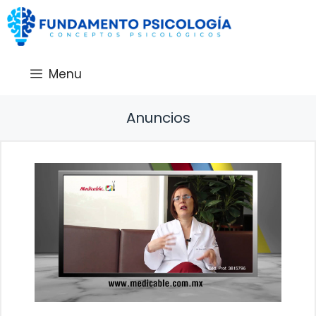
Saltar
al
contenido
Menu
Anuncios