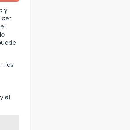
o y
 ser
el
de
 puede
n los
y el