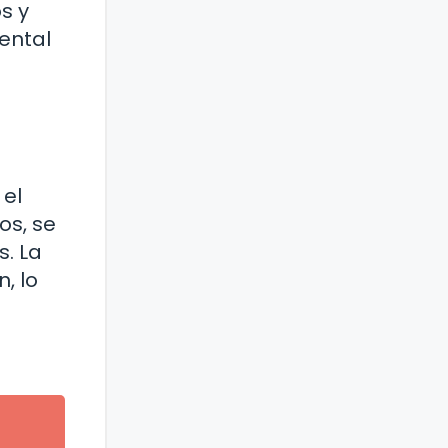
s y
ental
 el
os, se
s. La
, lo