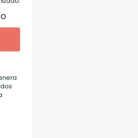
lizado.
jo
manera
ados
a