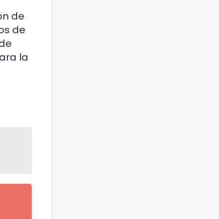
ón de
os de
 de
ara la