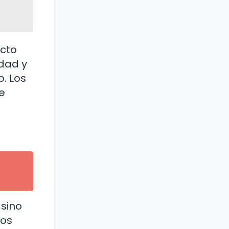
acto
edad y
. Los
e
 sino
dos