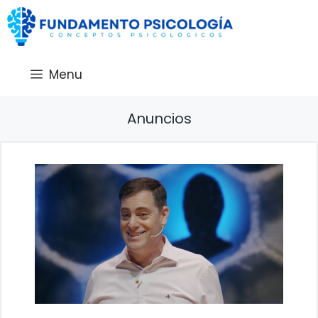
Saltar
al
contenido
Menu
Anuncios