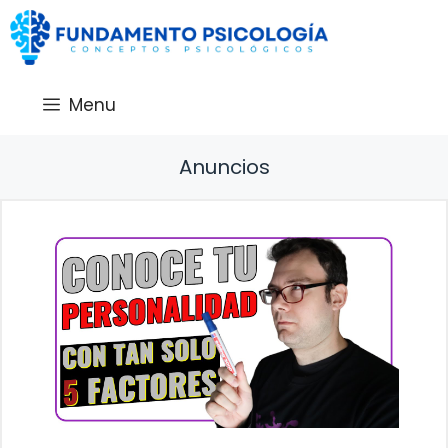
Saltar
al
contenido
Menu
Anuncios