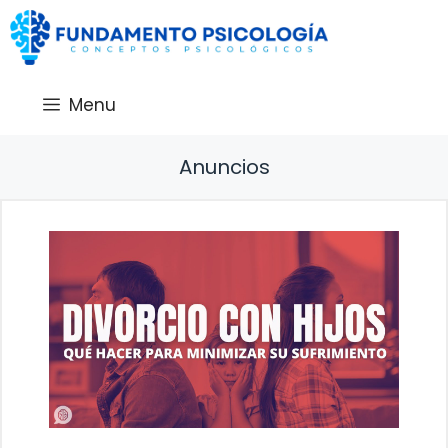
Saltar
al
contenido
Menu
Anuncios