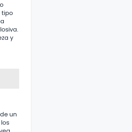
go
 tipo
la
osiva.
eza y
 de un
los
 vea