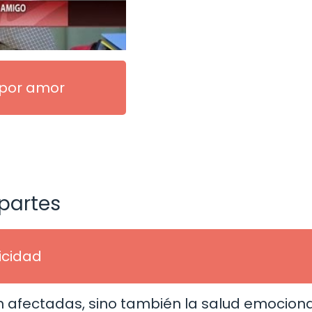
 por amor
partes
licidad
en afectadas, sino también la salud emocion