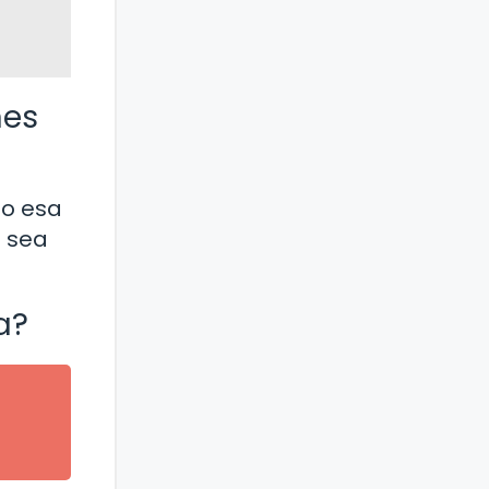
nes
do esa
n sea
a?