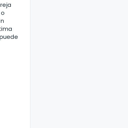
reja
 o
en
ltima
o puede