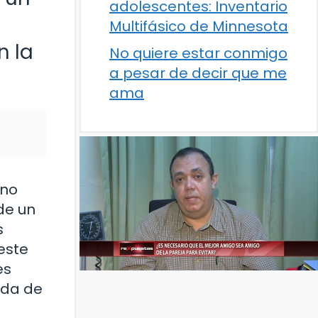
adolescentes: Inventario
Multifásico de Minnesota
n la
No quiere estar conmigo
a pesar de decir que me
ama
 no
de un
s
este
es
ida de