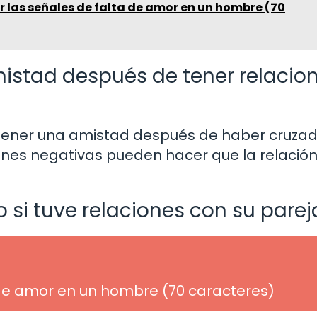
r las señales de falta de amor en un hombre (70
istad después de tener relacio
tener una amistad después de haber cruza
ones negativas pueden hacer que la relació
 si tuve relaciones con su parej
 de amor en un hombre (70 caracteres)