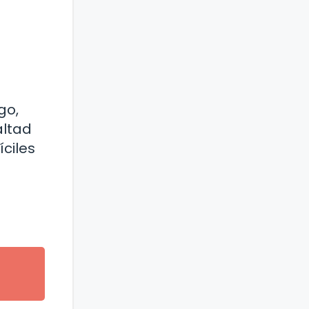
go,
altad
íciles