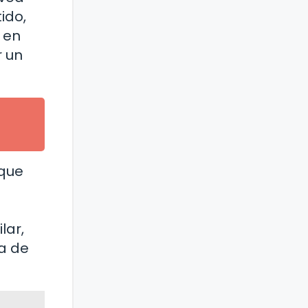
ido,
 en
r un
 que
lar,
ma de