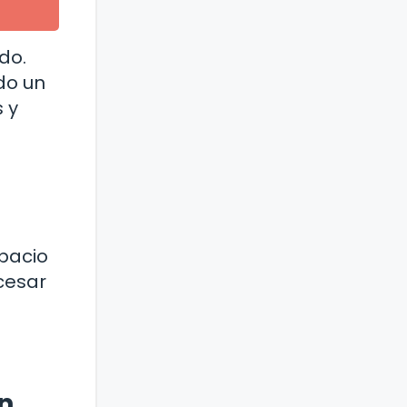
do.
do un
 y
spacio
cesar
n