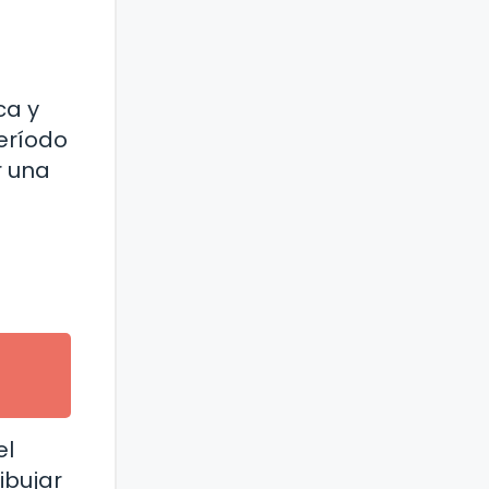
ca y
eríodo
r una
el
ibujar