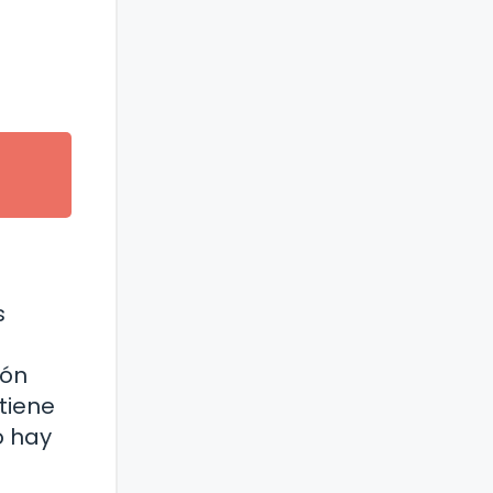
s
zón
tiene
o hay