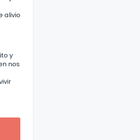
 alivio
to y
ien nos
ivir