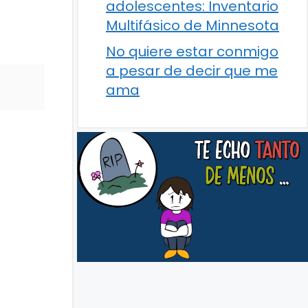
adolescentes: Inventario
Multifásico de Minnesota
No quiere estar conmigo
a pesar de decir que me
ama