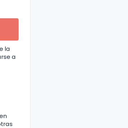
e la
arse a
ien
otras