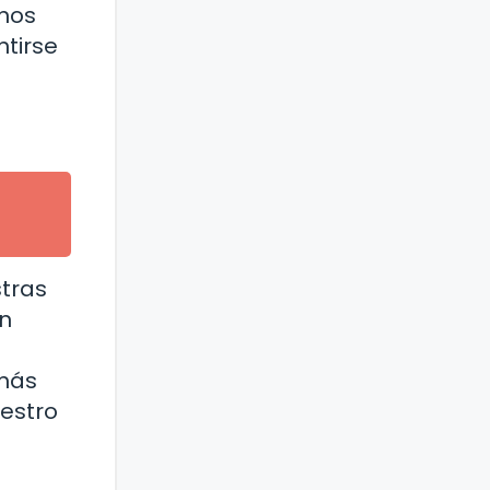
rnos
ntirse
stras
en
emás
estro