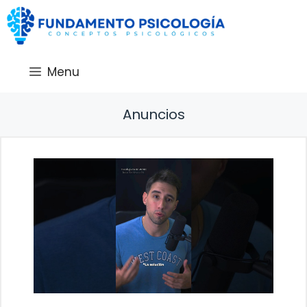
Saltar
al
contenido
Menu
Anuncios