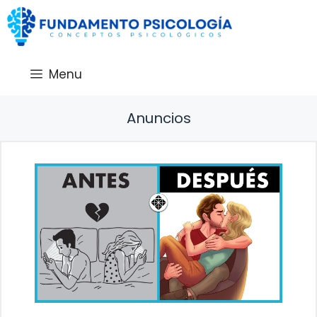
Saltar
al
contenido
Menu
Anuncios